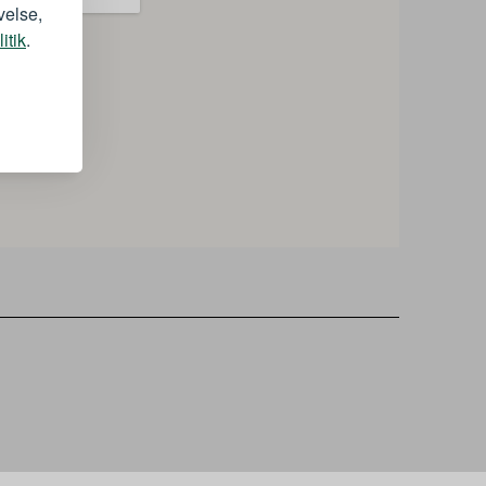
velse,
itik
.